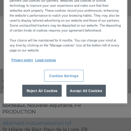
partners use cookies our partners’ websites use cookies or similar
Réinitialiser
technology to improve your user experience and make sure that their
websites work properly. These cookies record your preferences, enhancing
the website’s performance to match your browsing habits. They may also be
used to display tailored advertising on our website and those of our partners.
Some unclassified trackers may be deposited on our website. The depositing
of certain kinds of cookies requires your agreement beforehand.
Résultats
1 – 13
sur
13
Your choice will be maintained for 6 months. You can change your mind at
any time by clicking on the “Manage cookies” icon at the bottom left of every
page on our website.
Privacy policy
Legal notices
Poste
[STAGE] - Assistant Architecte Naval H/F
Cookies Settings
Dompierre sur Yon, Pays de la Loire, FR
PRODUCT ENGINEERING DESIGN
Reject All Cookies
Accept All Cookies
Electricien nautique H/F
Bordeaux, Nouvelle-Aquitaine, FR
PRODUCTION
Alternant Industrialisation h/f
St Hilaire de Riez, Pays de la Loire, FR