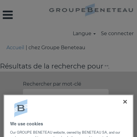
Langue
Se connecter
(page
Accueil
|
chez Groupe Beneteau
actuelle)
Résultats de la recherche pour
"".
Rechercher par mot-clé
Rechercher par lieu
Afficher plus d’options
We use cookies
Our GROUPE BENETEAU website, owned by BENETEAU SA, and our