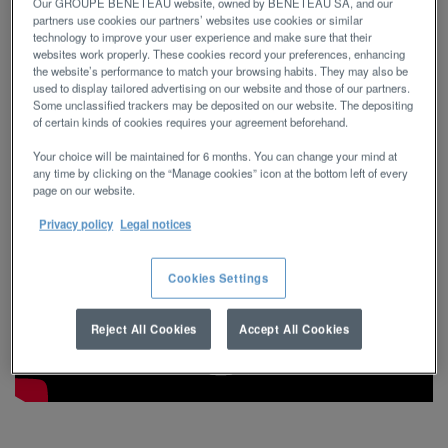
Our GROUPE BENETEAU website, owned by BENETEAU SA, and our
chaque métier et chaque compétence
partners use cookies our partners’ websites use cookies or similar
contribuent à la performance durable du Groupe
technology to improve your user experience and make sure that their
Beneteau et de ses marques.
websites work properly. These cookies record your preferences, enhancing
the website’s performance to match your browsing habits. They may also be
used to display tailored advertising on our website and those of our partners.
Some unclassified trackers may be deposited on our website. The depositing
of certain kinds of cookies requires your agreement beforehand.
Your choice will be maintained for 6 months. You can change your mind at
any time by clicking on the “Manage cookies” icon at the bottom left of every
page on our website.
Privacy policy
Legal notices
Cookies Settings
Reject All Cookies
Accept All Cookies