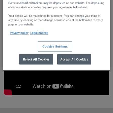
les réseaux de distribution et leurs 1000 points de
Some unclassified trackers may be deposited on our website. The depositing
of certain kinds of cookies requires your agreement beforehand.
vente dans le monde.
Your choice will be maintained for 6 months. You can change your mind at
any time by clicking on the “Manage cookies” icon at the bottom left of every
page on our website.
Privacy policy
Legal notices
Cookies Settings
Reject All Cookies
Accept All Cookies