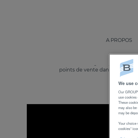
Relation
clients
Mar
Etre à l'écoute du marché, des c
assurer la satisfaction des clients
A PROPOS
Le Groupe Beneteau compte 17 ma
Unis ou à Hong Kong, nos équipes
points de vente dans le monde.
We use c
Our GROUPE 
use cookies 
These cookie
may also be 
may be depos
Your choice 
cookies” icon