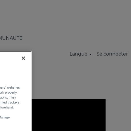
ente
tratégies de distribution,
MUNAUTE
France, en Italie, aux Etats-
Langue
Se connecter
distribution et leurs 1000
rs’ websites
rk properly.
abits. They
ified trackers
eforehand.
“Manage