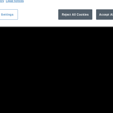
licy
Legal notices
 Settings
Reject All Cookies
Accept A