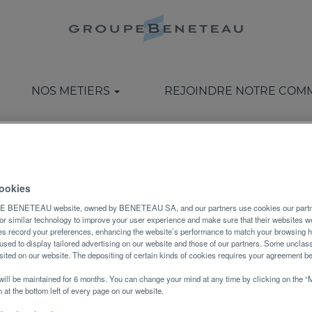
keting, Commerce & Service Après V
lients, imaginer les plus beaux produits, développer les s
...
NOS METIERS
REJOINDRE NOTRE COM
rques qui rayonnent dans le monde entier. Établies en 
 travaillent en étroite coopération avec les réseaux de 
ookies
BENETEAU website, owned by BENETEAU SA, and our partners use cookies our partne
or similar technology to improve your user experience and make sure that their websites wo
s record your preferences, enhancing the website’s performance to match your browsing h
used to display tailored advertising on our website and those of our partners. Some unclass
ited on our website. The depositing of certain kinds of cookies requires your agreement b
will be maintained for 6 months. You can change your mind at any time by clicking on the 
 at the bottom left of every page on our website.