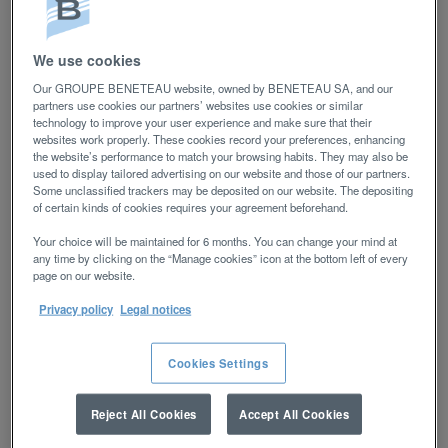
réception d’une alerte :
Créer une alerte
We use cookies
Our GROUPE BENETEAU website, owned by BENETEAU SA, and our
partners use cookies our partners’ websites use cookies or similar
technology to improve your user experience and make sure that their
Postuler »
websites work properly. These cookies record your preferences, enhancing
the website’s performance to match your browsing habits. They may also be
used to display tailored advertising on our website and those of our partners.
Date:
6 août 2026
Some unclassified trackers may be deposited on our website. The depositing
of certain kinds of cookies requires your agreement beforehand.
PRODUCT ENGINEERING DESIGN
Dompierre sur Yon
France
Your choice will be maintained for 6 months. You can change your mind at
any time by clicking on the “Manage cookies” icon at the bottom left of every
page on our website.
[STAGE] - Assistant Architecte Naval
H/F
Privacy policy
Legal notices
STAGIAIRE
Cookies Settings
A propos du Groupe Beneteau
Fondé en Vendée il y a 140 ans par Benjamin
Reject All Cookies
Accept All Cookies
Bénéteau, le Groupe Beneteau est aujourd’hui un
acteur mondial de référence dans l’industrie