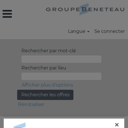
Langue
Se connecter
Rechercher par mot-clé
Rechercher par lieu
Afficher plus d’options
Réinitialiser
Sélectionnez la fréquence (en jours) de