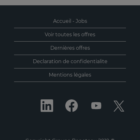
Accueil - Jobs
Voir toutes les offres
Dernières offres
Declaration de confidentialite
Mentions légales
S
S
S
S
’
’
’
’
o
o
o
o
u
u
u
u
v
v
v
v
r
r
r
r
e
e
e
e
d
d
d
d