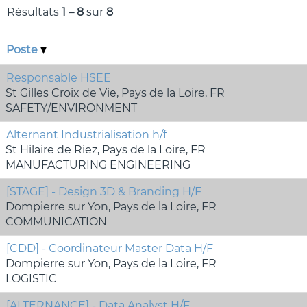
Résultats
1 – 8
sur
8
Poste
Responsable HSEE
St Gilles Croix de Vie, Pays de la Loire, FR
SAFETY/ENVIRONMENT
Alternant Industrialisation h/f
St Hilaire de Riez, Pays de la Loire, FR
MANUFACTURING ENGINEERING
[STAGE] - Design 3D & Branding H/F
Dompierre sur Yon, Pays de la Loire, FR
COMMUNICATION
[CDD] - Coordinateur Master Data H/F
Dompierre sur Yon, Pays de la Loire, FR
LOGISTIC
[ALTERNANCE] - Data Analyst H/F